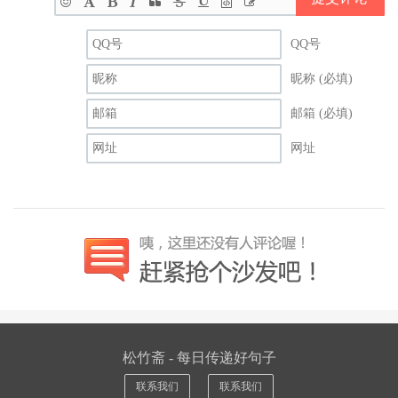
目标吗?在荣誉面前，你看到了自己的不足之处了吗?
QQ号
25、你有理想，有上进心，你一定是一个有前途的孩子。一分
辛劳，一分收获。你的劳动，一定会换来丰盛的成果。
昵称 (必填)
26、我欣慰地看到，你已经有了奋斗的目标，并且正朝着这一
邮箱 (必填)
目标不断前进。你一定能努力把心中的理想变成现实。
网址
27、这学年过去了，因为你不断进取，勤学苦练，所以，你的
成绩一次比一次优秀。相信新学期的你会更上一层楼。
28、一分汗水，一分耕耘;一分辛劳，一分收获。相信你已经懂
得了这个道理。为了美好的明天，你还应该做得更好一些。
29、你拥有成功的昨天，但那毕竟已经成为历史。只有不断地
努力，才能不断地进步，千万不要躺在过去的功劳簿上睡大觉!
30、你已经树立起远大的人生目标，盼望你继续努力。老师的
眼睛将不断深情地凝视着你成长的足印，老师将为时刻你加油
松竹斋 - 每日传递好句子
助威。
联系我们
联系我们