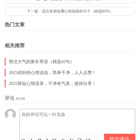
的聪慧，喜爱你的老实，喜爱你的勤奋。
下一篇：适合发朋友圈心情烦躁的句子（精选80句）
19、希望你能改变自己的缺点，在校坚持说普通话，上课不开
小差，努力学习，认真写好做好家庭作业。
热门文章
20、因为你今天在努力学习，健康成长，所以，你的前途一片
光明!老师为你的进步喝彩，为你的成长祝福!
相关推荐
21、自信的人，总能够战胜困难，战胜自己，取得一个又一个
胜利;自满的人，总会被临时的胜利冲昏头脑。
简洁大气的家长寄语（精选42句）
2025你好的心情说说，简单干净，人人点赞！
2025简短心情语录，干净有气质，值得分享！
评论
22、“是玫瑰总要吐露芬芳，是金子总要闪耀光芒。”你是一个
抢沙发
前程似锦的人，胜利在向你招手，曙光在前头。
23、老师看到了你的成绩，也为你感到快乐。学习犹如逆水行
舟，不进则退。相信你会再接再厉，更上一层楼。
24、今天，你已经取得了可喜的进步，在成绩面前，你有新的
提交评论