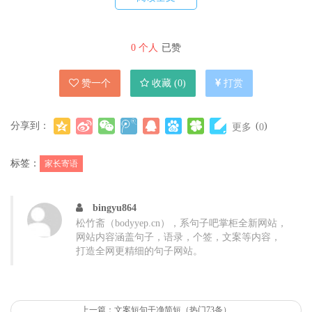
色!更优秀!
12、孩子，你要学会在学校自立自强，不要想着依靠他人来解
0
个人
已赞
决自己的事情。
13、对有困难的同学，你总会伸出自己热情的双手。努力吧，
赞一个
收藏 (
0
)
打赏
美好的明天属于你!
14、天道酬勤。人世间没有不经过勤劳而成为天才的。愿你日
分享到：
(
)
更多
0
夜勤奋，早日成才!
标签：
家长寄语
15、孩子，不经历风雨怎么见彩虹?所以，勇敢向前冲吧!开启一
段属于你自己的人生道路!
bingyu864
16、你懂得珍惜时间，因此会拥有不尽的财宝;你懂得珍爱生
松竹斋（bodyyep.cn），系句子吧掌柜全新网站，
命，也会拥有人生无限的春光!
网站内容涵盖句子，语录，个签，文案等内容，
打造全网更精细的句子网站。
17、孩子，生活是要经历挫折和磨难的，祝你在未来的日子里
面更加勇敢，有一个更美好的未来!
18、虽然老师有时也批判你，但是老师不断都喜爱你。喜爱你
上一篇：文案短句干净简短（热门73条）