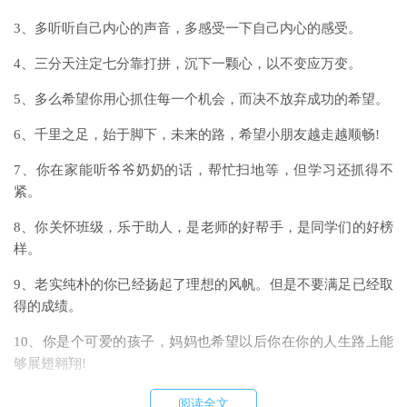
3、多听听自己内心的声音，多感受一下自己内心的感受。
4、三分天注定七分靠打拼，沉下一颗心，以不变应万变。
5、多么希望你用心抓住每一个机会，而决不放弃成功的希望。
6、千里之足，始于脚下，未来的路，希望小朋友越走越顺畅!
7、你在家能听爷爷奶奶的话，帮忙扫地等，但学习还抓得不
紧。
8、你关怀班级，乐于助人，是老师的好帮手，是同学们的好榜
样。
9、老实纯朴的你已经扬起了理想的风帆。但是不要满足已经取
得的成绩。
10、你是个可爱的孩子，妈妈也希望以后你在你的人生路上能
够展翅翱翔!
11、希望新学期，在老师的辛勤培育下，你在各方面都能更出
阅读全文