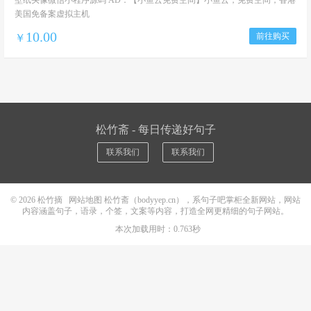
壁纸头像微信小程序源码 AD：【小鱼云免费空间】小鱼云，免费空间，香港
美国免备案虚拟主机
10.00
前往购买
￥
松竹斋 - 每日传递好句子
联系我们
联系我们
© 2026
松竹摘
网站地图
松竹斋（bodyyep.cn），系句子吧掌柜全新网站，网站
内容涵盖句子，语录，个签，文案等内容，打造全网更精细的句子网站。
本次加载用时：0.763秒