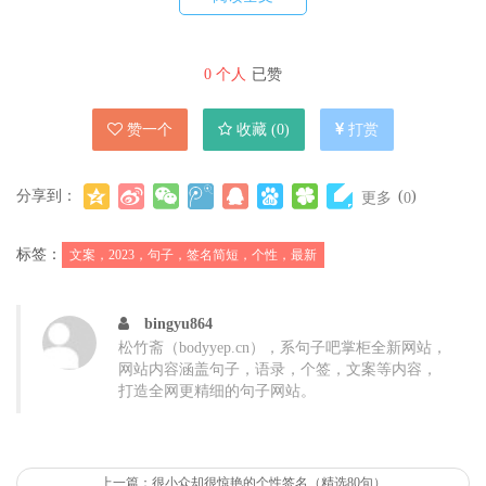
2、并不是所有的故事都有后来。
3、“随处风流的风，想停就停”
0
个人
已赞
4、心情好，身体好，运气就好。
赞一个
收藏 (
0
)
打赏
5、只要不跪着，就不比别人矮。
分享到：
(
)
更多
0
6、总会有人因为你是你而爱你。
7、逆风的方向，更适合奋力飞翔。
标签：
文案，2023，句子，签名简短，个性，最新
8、努力经营当下，直至未来明朗。
bingyu864
9、千军万马踏蹄，江月何曾皱眉。
松竹斋（bodyyep.cn），系句子吧掌柜全新网站，
10、听闻少年一词，应与平庸相斥。
网站内容涵盖句子，语录，个签，文案等内容，
打造全网更精细的句子网站。
上一篇：很小众却很惊艳的个性签名（精选80句）