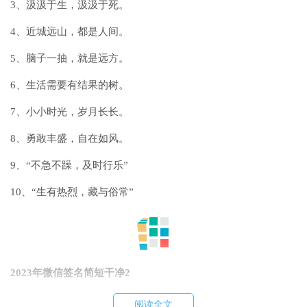
3、汲汲于生，汲汲于死。
4、近城远山，都是人间。
5、脑子一抽，就是远方。
6、生活需要有结果的树。
7、小小时光，岁月长长。
8、勇敢丰盛，自在如风。
9、“不急不躁，及时行乐”
10、“生有热烈，藏与俗常”
2023年微信签名简短干净2
1、再等等，等温柔长满枝丫。
阅读全文