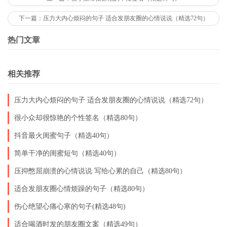
2023年微信签名简短干净3
下一篇：压力大内心烦闷的句子 适合发朋友圈的心情说说（精选72句）
1、昆虫怕饿都要爬，人生好歹都要拼。
热门文章
2、人是靠向高处走，水是靠向低处流。
3、现在没能耐，就代表着没有排骨吃。
相关推荐
4、也许似乎大概是，然而未必不见得。
压力大内心烦闷的句子 适合发朋友圈的心情说说（精选72句）
5、优雅的放手所有不属于自己的东西。
很小众却很惊艳的个性签名（精选80句）
6、只要你不怂，生活没有办法撂倒你。
抖音最火闺蜜句子（精选40句）
7、把悲伤压在心底，把笑容挂在脸上。
简单干净的闺蜜短句（精选40句）
8、当一切，结束了，安静了，过去了。
压抑憋屈崩溃的心情说说 写给心累的自己（精选80句）
9、人生有许多个夏天，但只有一次少年。
适合发朋友圈心情烦躁的句子（精选80句）
10、这山川如酒，敬旷世温柔，至死方休。
伤心绝望心痛心寒的句子(精选48句)
适合喝酒时发的朋友圈文案（精选49句）