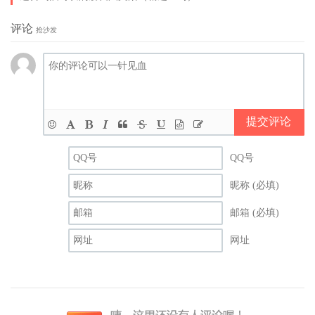
评论
抢沙发
2023年微信签名简短干净4
1、你要记住，欺负别人和养活自己，你都得自己来。
2、人的感情就像牙齿，失去了就没了，再装也是假的。
提交评论
3、昨天再好，也走不回去;明天再难，也要抬脚继续。
QQ号
4、不开心是最可怕的催老剂，要做一个爱笑的小仙女。
昵称 (必填)
5、人生不易，越努力越幸运。余生不长，越珍惜越精彩。
邮箱 (必填)
6、时间，带不走真正的朋友;岁月，留不住虚幻的拥有。
网址
7、我是一个很有原则的人，我的原则只有三个字，看心情。
8、想一千次，不如去做一次。华丽的跌倒，胜过无谓的徘徊。
9、人不必太美，只要有人深爱。人不必太富，只要过得温暖。